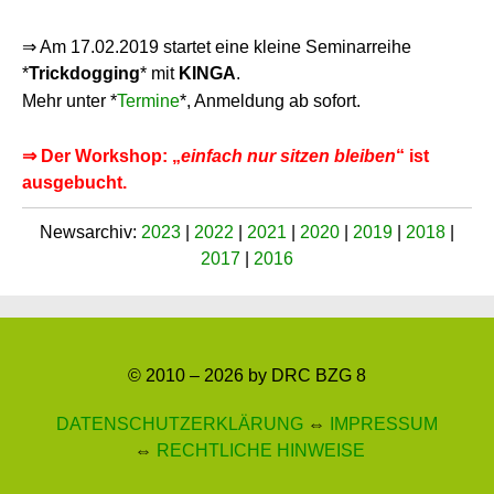
⇒ Am 17.02.2019 startet eine kleine Seminarreihe
*
Trickdogging
* mit
KINGA
.
Mehr unter *
Termine
*, Anmeldung ab sofort.
⇒ Der Workshop: „
einfach nur sitzen bleiben
“ ist
ausgebucht.
Newsarchiv:
2023
|
2022
|
2021
|
2020
|
2019
|
2018
|
2017
|
2016
© 2010 – 2026 by DRC BZG 8
DATENSCHUTZERKLÄRUNG
⇔
IMPRESSUM
⇔
RECHTLICHE HINWEISE