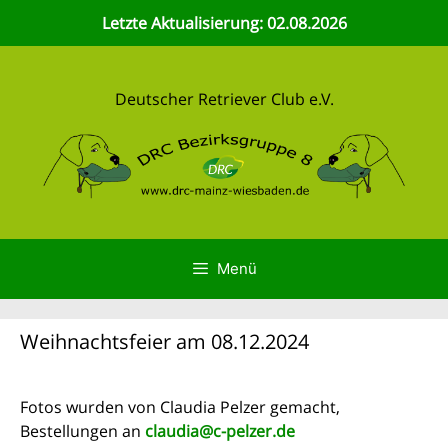
Zum
Letzte Aktualisierung: 02.08.2026
Inhalt
springen
Deutscher Retriever Club e.V.
Menü
Weihnachtsfeier am 08.12.2024
Fotos wurden von Claudia Pelzer gemacht,
Bestellungen an
claudia@c-pelzer.de