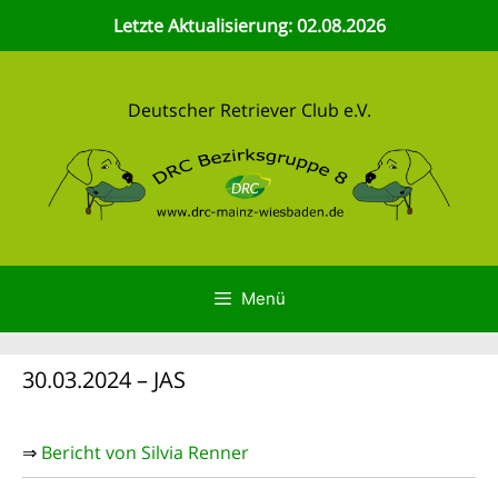
Zum
Letzte Aktualisierung: 02.08.2026
Inhalt
springen
Deutscher Retriever Club e.V.
Menü
30.03.2024 – JAS
⇒
Bericht von Silvia Renner