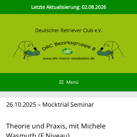
Zum
Letzte Aktualisierung: 02.08.2026
Inhalt
springen
Deutscher Retriever Club e.V.
Menü
26.10.2025 – Mocktrial Seminar
Theorie und Praxis, mit Michele
Wasmuth (F Niveau)