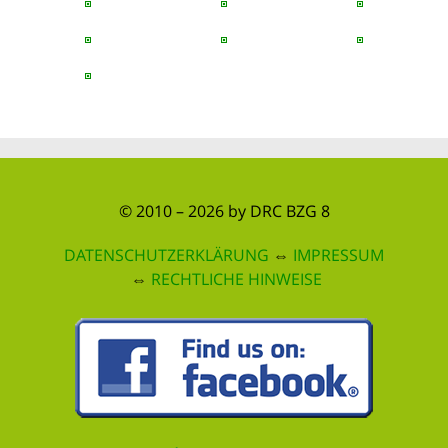
© 2010 – 2026 by DRC BZG 8
DATENSCHUTZERKLÄRUNG
⇔
IMPRESSUM
⇔
RECHTLICHE HINWEISE