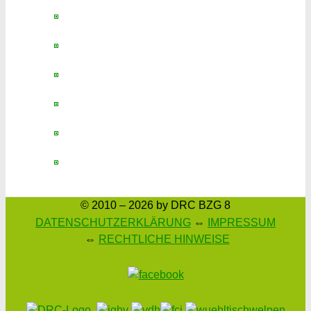
© 2010 – 2026 by DRC BZG 8
DATENSCHUTZERKLÄRUNG
⇔
IMPRESSUM
⇔
RECHTLICHE HINWEISE