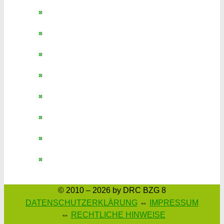
© 2010 – 2026 by DRC BZG 8
DATENSCHUTZERKLÄRUNG
⇔
IMPRESSUM
⇔
RECHTLICHE HINWEISE